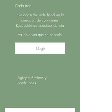
Cada mes
Instalación de sede fiscal en la
dirección de cowtainers
Recepción de correspondencia
Válido hasta que se cancele
Elegir
Agrega términos y
condiciones