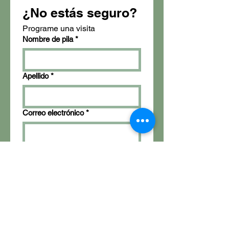
¿No estás seguro?
Programe una visita
Nombre de pila
*
Apellido
*
Correo electrónico
*
Teléfono
¿Hay algo en particular que te
interese?
*